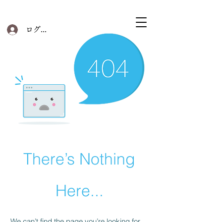
ログイン
There’s Nothing
Here...
We can’t find the page you’re looking for.