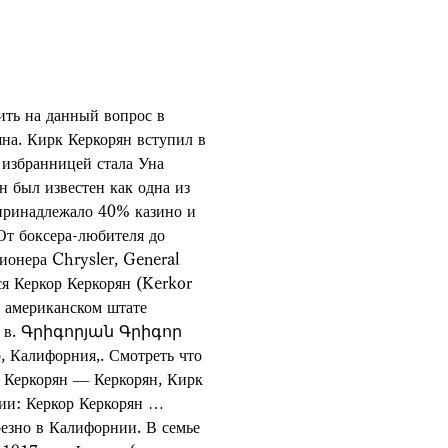
ить на данный вопрос в 
яна. Кирк Керкорян вступил в 
 избранницей стала Уна 
н был известен как одна из 
 принадлежало 40% казино и 
От боксера-любителя до 
онера Chrysler, General 
я Керкор Керкорян (Kerkor 
в американском штате 
ись в. Գրիգորյան Գրիգոր 
алифорния,. Смотреть что 
: Керкорян — Керкорян, Кирк 
ии: Керкор Керкорян … 
езно в Калифорнии. В семье 