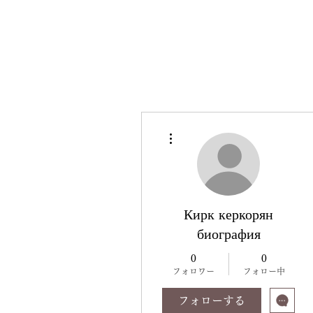
その他
Кирк керкорян
биография
0
0
フォロワー
フォロー中
フォローする