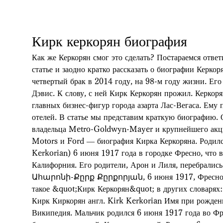
Кирк керкорян биография
Как же Керкорян смог это сделать? Поcтараемся ответ
статье и заодно кратко рассказать о биографии Керкор
четвертый брак в 2014 году, на 98-м году жизни. Его
Дэвис. К слову, с ней Кирк Керкорян прожил. Керкоря
главных бизнес-фигур города азарта Лас-Вегаса. Ему
отелей. В статье мы представим краткую биографию. 
владельца Metro-Goldwyn-Mayer и крупнейшего акци
Motors и Ford — биография Кирка Керкоряна. Родилс
Kerkorian) 6 июня 1917 года в городке Фресно, что 
Калифорния. Его родители, Арон и Лиля, перебрал
Ահարոնի-Քըրք Քըրքորյան, 6 июня 1917, Фресно, К
такое &quot;Кирк Керкорян&quot; в других словарях
Кирк Киркорян англ. Kirk Kerkorian Имя при рожден
Википедия. Мальчик родился 6 июня 1917 года во Фр