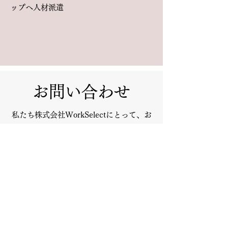
ップへ人材派遣
お問い合わせ
私たち株式会社WorkSelectにとって、お
客様のご満足が第一です。ご質問、ご意
見または特別なご要望はございますか？
皆様からのご連絡をお待ちしておりま
す。ぜひお気軽にお問い合せください。
〒503-0971 岐阜県大垣市南一色800-1
workselect201@gmail.com